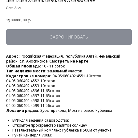
4551/4552/4553/4596/4597/4598/4599
Село Анос
1900000,00
р.
ЗАБРОНИРОВАТЬ
Адрес:
Российская Федерация, Республика Алтай,
Чемальский
район, с.п. Аносинское.
Смотреть на карте
Общая площадь:
10 - 11 соток
Тип недвижимости:
земельный участок
Кадастровые номера:
04:05:060402:4551-10соток
04:05:060402:4552-10соток
04:05:060402:4553-10соток
04:05:060402:4596-11.65соток
04:05:060402:4597-11.65соток
04:05:060402:4598-11.65соток
04:05:060402:4599-11.56соток
Локации рядом:
Зубы дракона, Мост на озеро Рублевка
ВРИ-для ведения садоводства;
Открытое пространство залитое солнцем
Развлекательный комплекс Рублевка в 500м от участка;
Ручей Кендерля 700м;