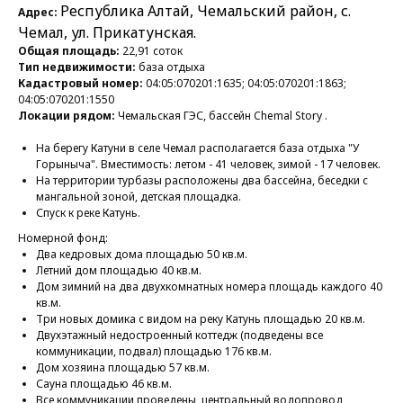
Республика Алтай, Чемальский район, с.
Адрес:
Чемал, ул. Прикатунская.
Общая площадь:
22,91 соток
Тип недвижимости:
база отдыха
Кадастровый номер:
04:05:070201:1635; 04:05:070201:1863;
04:05:070201:1550
Локации рядом:
Чемальская ГЭС, бассейн Chemal Story .
На берегу Катуни в селе Чемал располагается база отдыха "У
Горыныча". Вместимость: летом - 41 человек, зимой - 17 человек.
На территории турбазы расположены два бассейна, беседки с
мангальной зоной, детская площадка.
Спуск к реке Катунь.
Номерной фонд:
Два кедровых дома площадью 50 кв.м.
Летний дом площадью 40 кв.м.
Дом зимний на два двухкомнатных номера площадь каждого 40
кв.м.
Три новых домика с видом на реку Катунь площадью 20 кв.м.
Двухэтажный недостроенный коттедж (подведены все
коммуникации, подвал) площадью 176 кв.м.
Дом хозяина площадью 57 кв.м.
Сауна площадью 46 кв.м.
Все коммуникации проведены, центральный водопровод,