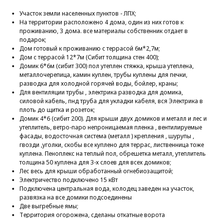
Участок земли населенных пунктов - ЛПХ;
На территории расположено 4 дома, один из них готов к
проживанию, 3 дома. все материалы собственник отдает в
подарок;
Дом готовый к проживанию с террасой 6м*2,7м;
Дом с террасой 12*7м (Сибит толщина стен 400);
Домик 6*6м (сибит 300) пол утеплен стяжка, крыша утеплена,
металлочерепица, камин куплен, трубы куплены для печки,
разводка для холодной горячей воды, бойлер, краны;
Для вентиляции трубы , электрика разводка для домика,
силовой кабель, пнд труба для укладки кабеля, вся Электрика в
плоть до щитка и розеток;
Домик 4*6 (сибит 200). Для крыши двух домиков и металл и лес и
утеплитель, ветро-паро непроницаемая пленка , вентилируемые
фасады, водосточная система (металл ) крепления , шурупы ,
гвозди ,уголки, скобы все куплено для террас, лиственница тоже
куплена. Пеноплекс на теплый пол, обрешетка металл, утеплитель
толщина 50 куплена для 3-х слоев для всех домиков;
Лес весь для крыши обработанный огнебиозащитой;
Электричество подключено 15 кВт
Подключена центральная вода, колодец заведен на участок,
развязка на все домики подсоединены
Две выгребные ямы;
Территория огорожена, сделаны откатные ворота