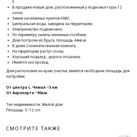
5
В продаже новый дом, расположенный у подножья горы 12
соток;
Земли населенных пунктов-ИЖС;
Центральная вода, заведена на территорию;
Электричество подключено;
По периметру залиты железные столбики;
Дом построен из бруса, площадь 44кв.м.
В доме 2 комнаты+ванная комната;
На территории растут сосны;
Хороший подъезд , дорога отсыпана;
Имеется хоз.проезд;
Дом расположен на краю участка, имеется свободная площадь для
застройки;
От центра с. Чемал ~5 км
От Аэропорта ~90км
Тип недвижимости: Жилой дом
Площадь: 5–12 сот.
СМОТРИТЕ ТАКЖЕ