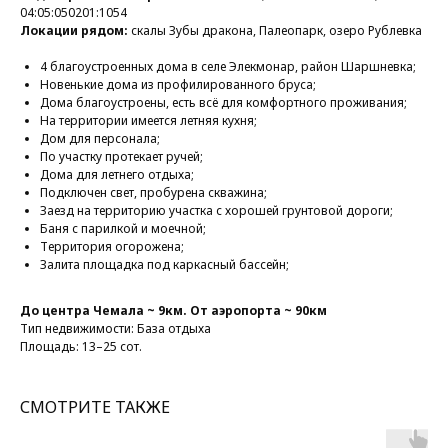
04:05:050201:1054
Локации рядом:
скалы Зубы дракона, Палеопарк, озеро Рублевка
4 благоустроенных дома в селе Элекмонар, район Шаршневка;
Новенькие дома из профилированного бруса;
Дома благоустроены, есть всё для комфортного проживания;
На территории имеется летняя кухня;
Дом для персонала;
По участку протекает ручей;
Дома для летнего отдыха;
Подключен свет, пробурена скважина;
Заезд на территорию участка с хорошей грунтовой дороги;
Баня с парилкой и моечной;
Территория огорожена;
Залита площадка под каркасный бассейн;
До центра Чемала ~ 9км. От аэропорта ~ 90км
Тип недвижимости: База отдыха
Площадь: 13–25 сот.
СМОТРИТЕ ТАКЖЕ