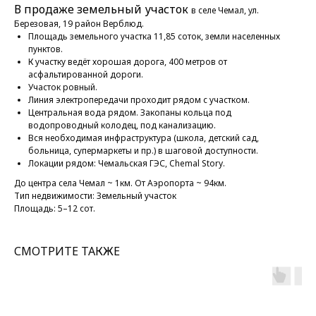
В продаже земельный участок
в селе Чемал, ул.
Березовая, 19 район Верблюд.
Площадь земельного участка 11,85 соток, земли населенных
пунктов.
К участку ведёт хорошая дорога, 400 метров от
асфальтированной дороги.
Участок ровный.
Линия электропередачи проходит рядом с участком.
Центральная вода рядом. Закопаны кольца под
водопроводный колодец, под канализацию.
Вся необходимая инфраструктура (школа, детский сад,
больница, супермаркеты и пр.) в шаговой доступности.
Локации рядом: Чемальская ГЭС, Chemal Story.
До центра села Чемал ~ 1км. От Аэропорта ~ 94км.
Тип недвижимости: Земельный участок
Площадь: 5–12 сот.
СМОТРИТЕ ТАКЖЕ