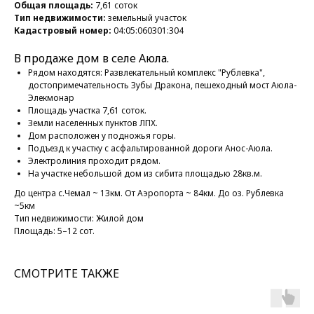
Общая площадь:
7,61 соток
Тип недвижимости:
земельный участок
Кадастровый номер:
04:05:060301:304
В продаже дом в селе Аюла.
Рядом находятся: Развлекательный комплекс "Рублевка",
достопримечательность Зубы Дракона, пешеходный мост Аюла-
Элекмонар
Площадь участка 7,61 соток.
Земли населенных пунктов ЛПХ.
Дом расположен у подножья горы.
Подъезд к участку с асфальтированной дороги Анос-Аюла.
Электролиния проходит рядом.
На участке небольшой дом из сибита площадью 28кв.м.
До центра с.Чемал ~ 13км. От Аэропорта ~ 84км. До оз. Рублевка
~5км
Тип недвижимости: Жилой дом
Площадь: 5–12 сот.
СМОТРИТЕ ТАКЖЕ