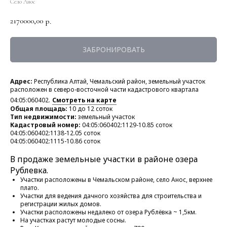
Село Анос
2170000,00
р.
ЗАБРОНИРОВАТЬ
Адрес:
Республика Алтай, Чемальский район, земельный участок
расположен в северо-восточной части кадастрового квартала
04:05:060402.
Смотреть на карте
Общая площадь:
10 до 12 соток
Тип недвижимости:
земельный участок
Кадастровый номер:
04:05:060402:1129-10.85 соток
04:05:060402:1138-12.05 соток
04:05:060402:1115-10.86 соток
В продаже земельные участки в районе озера
Рублевка.
Участки расположены в Чемальском районе, село Анос, верхнее
плато.
Участки для ведения дачного хозяйства для строительства и
регистрации жилых домов.
Участки расположены недалеко от озера Рублёвка ~ 1,5км.
На участках растут молодые сосны.