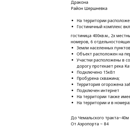
Дракона
Район Шершневка
На территории расположен
Гостиничный комплекс вк
гостиница 400кв.м., 2х местн
номеров, 6 отдельностоящи
Земли населенных пункто
Объект расположен на пер
Участки расположены в со
дорогу протекает река Ка
Подключено 15кВт
Пробурена скважина;
Территория огорожена за
Подключен интернет
На территории также имее
На территории и в номер
До Чемальского тракта~40м
От Аэропорта ~ 84