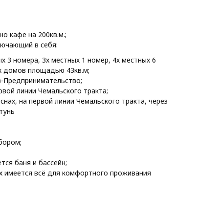
о кафе на 200кв.м.;
лючающий в себя:
ых 3 номера, 3х местных 1 номер, 4х местных 6
х домов площадью 43кв.м;
в-Предпринимательство;
вой линии Чемальского тракта;
снах, на первой линии Чемальского тракта, через
тунь
бором;
тся баня и бассейн;
ах имеется всё для комфортного проживания