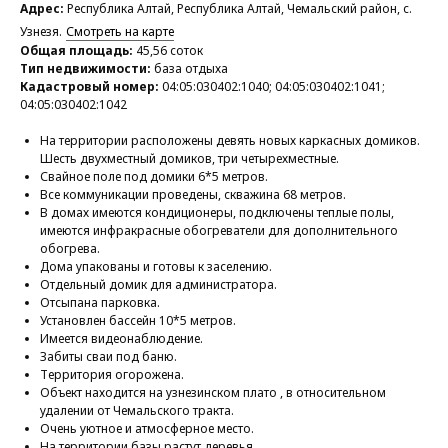
Адрес:
Республика Алтай, Республика Алтай, Чемальский район, с.
Узнезя.
Смотреть на карте
Общая площадь:
45,56 соток
Тип недвижимости:
база отдыха
Кадастровый номер:
04:05:030402:1040; 04:05:030402:1041;
04:05:030402:1042
На территории расположены девять новых каркасных домиков.
Шесть двухместный домиков, три четырехместные.
Свайное поле под домики 6*5 метров.
Все коммуникации проведены, скважина 68 метров.
В домах имеются кондиционеры, подключены теплые полы,
имеются инфракрасные обогреватели для дополнительного
обогрева.
Дома упакованы и готовы к заселению.
Отдельный домик для администратора.
Отсыпана парковка.
Установлен бассейн 10*5 метров.
Имеется видеонаблюдение.
Забиты сваи под баню.
Территория огорожена.
Объект находится на узнезинском плато , в относительном
удалении от Чемальского тракта.
Очень уютное и атмосферное место.
На территории базы растут деревья.