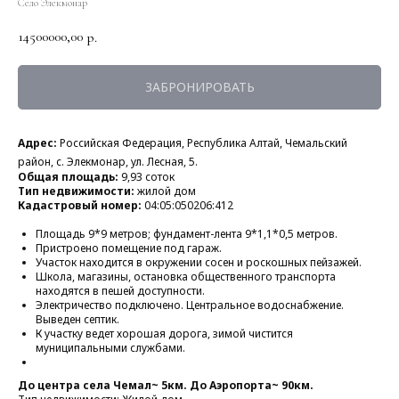
Село Элекмонар
14500000,00
р.
ЗАБРОНИРОВАТЬ
Адрес:
Российская Федерация, Республика Алтай, Чемальский
район, с. Элекмонар, ул. Лесная, 5.
Общая площадь:
9,93 соток
Тип недвижимости:
жилой дом
Кадастровый номер:
04:05:050206:412
Площадь 9*9 метров; фундамент-лента 9*1,1*0,5 метров.
Пристроено помещение под гараж.
Участок находится в окружении сосен и роскошных пейзажей.
Школа, магазины, остановка общественного транспорта
находятся в пешей доступности.
Электричество подключено. Центральное водоснабжение.
Выведен септик.
К участку ведет хорошая дорога, зимой чистится
муниципальными службами.
До центра села Чемал~ 5км. До Аэропорта~ 90км.