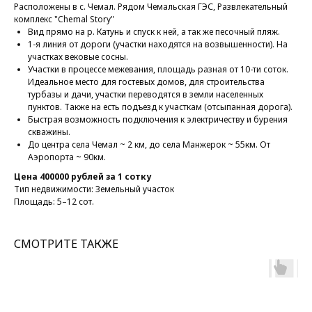
Расположены в с. Чемал. Рядом Чемальская ГЭС, Развлекательный
комплекс "Chemal Story"
Вид прямо на р. Катунь и спуск к ней, а так же песочный пляж.
1-я линия от дороги (участки находятся на возвышенности). На
участках вековые сосны.
Участки в процессе межевания, площадь разная от 10-ти соток.
Идеальное место для гостевых домов, для строительства
турбазы и дачи, участки переводятся в земли населенных
пунктов. Также на есть подъезд к участкам (отсыпанная дорога).
Быстрая возможность подключения к электричеству и бурения
скважины.
До центра села Чемал ~ 2 км, до села Манжерок ~ 55км. От
Аэропорта ~ 90км.
Цена 400000 рублей за 1 сотку
Тип недвижимости: Земельный участок
Площадь: 5–12 сот.
СМОТРИТЕ ТАКЖЕ