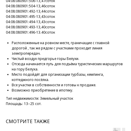
04:08:080901:506-13,47соток
04:08:080901:504-13,46соток
04:08:080901:492-13,44соток
04:08:080901:495-13,43соток
04:08:080901:494-13,43соток
04:08:080901:493-13,40соток
04:08:080901:496-13.40соток
Расположенные нa ровном месте, граничащие с главной
дорогой , так же рядом с участками проходит линия
электропередач.
Чистый воздух предгорье горы Белуxи.
Отсюда начинается путь для подъёма туристических маршрутов
на гору Бeлуха.
Место подойдёт для организации турбазы, кемпинга,
коттеджного посёлка.
Все участки в собственности и готовы к продаже.
Возможно приобретение в ипотеку.
Тип недвижимости: Земельный участок
Площадь: 13–25 сот.
СМОТРИТЕ ТАКЖЕ