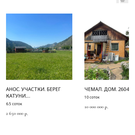
АНОС. УЧАСТКИ. БЕРЕГ
ЧЕМАЛ. ДОМ. 2604
КАТУНИ.
10 соток
3856/3857/3858/3859
6.5 соток
10 000 000
р.
2 650 000
р.