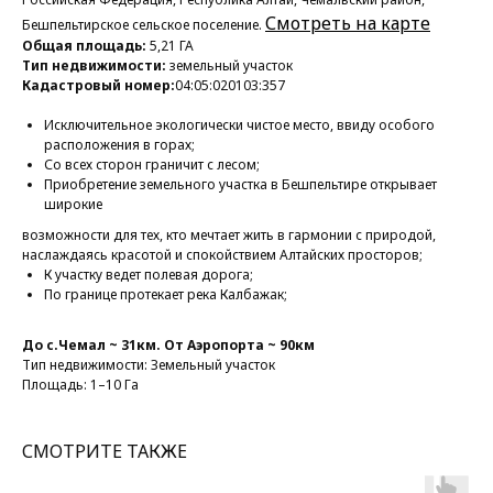
Смотреть на карте
Бешпельтирское сельское поселение.
Общая площадь:
5,21 ГА
Тип недвижимости:
земельный участок
Кадастровый номер:
04:05:020103:357
Исключительное экологически чистое место, ввиду особого
расположения в горах;
Со всех сторон граничит с лесом;
Приобретение земельного участка в Бешпельтире открывает
широкие
возможности для тех, кто мечтает жить в гармонии с природой,
наслаждаясь красотой и спокойствием Алтайских просторов;
К участку ведет полевая дорога;
По границе протекает река Калбажак;
До с.Чемал ~ 31км. От Аэропорта ~ 90км
Тип недвижимости: Земельный участок
Площадь: 1–10 Га
СМОТРИТЕ ТАКЖЕ