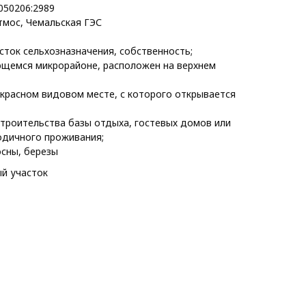
050206:2989
тмос, Чемальская ГЭС
ток сельхозназначения, собственность;
ющемся микрорайоне, расположен на верхнем
красном видовом месте, с которого открывается
троительства базы отдыха, гостевых домов или
одичного проживания;
осны, березы
й участок