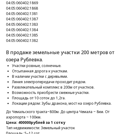
04:05:060402:1869
04:05:060402:1868
04:05:060402:1381
04:05:060402:1387
04:05:060402:1383
04:05:060402:1384
04:05:060402:1385
04:05:060402:1382
В продаже земельные участки 200 метров от
озера Рублевка.
Участки ровные, солнечные.
Отсыпанная дорога к участкам.
В наличии участки с деревьями.
Линия электропередачи проходит рядом.
Развлекательный комплекс в 200м от участков.
Возможность приобрести смежные участки.
Площадь от 10 соток до 1,2га.
Локации рядом: Зубы дракона, мост на озеро Рублевка.
До Чемальского тракта~800м. До центра Чемала ~ 8км. От
аэропорта ~ 100км.
Цена: 400000рублей за 1 сотку
Тип недвижимости: Земельный участок
Площадь: 5–12 сот.