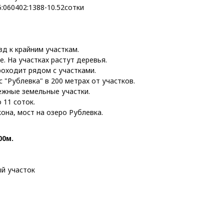
5:060402:1388-10.52сотки
д к крайним участкам.
е. На участках растут деревья.
роходит рядом с участками.
 "Рублевка" в 200 метрах от участков.
жные земельные участки.
 11 соток.
она, мост на озеро Рублевка.
00м.
й участок