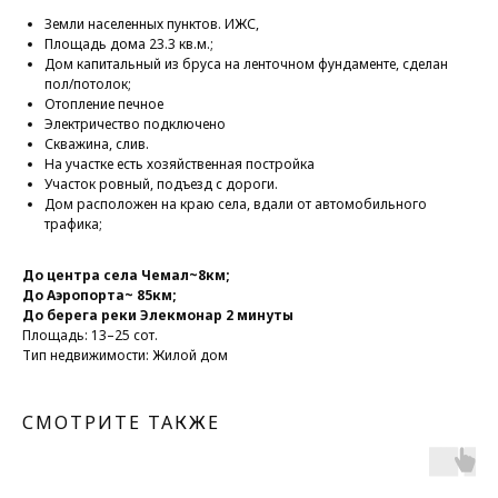
Земли населенных пунктов. ИЖС,
Площадь дома 23.3 кв.м.;
Дом капитальный из бруса на ленточном фундаменте, сделан
пол/потолок;
Отопление печное
Электричество подключено
Скважина, слив.
На участке есть хозяйственная постройка
Участок ровный, подъезд с дороги.
Дом расположен на краю села, вдали от автомобильного
трафика;
До центра села Чемал~8км;
До Аэропорта~ 85км;
До берега реки Элекмонар 2 минуты
Площадь: 13–25 сот.
Тип недвижимости: Жилой дом
СМОТРИТЕ ТАКЖЕ