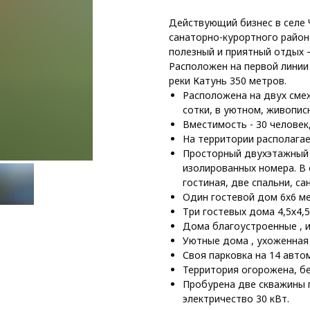
Действующий бизнес в селе 
санаторно-курортного район
полезный и приятный отдых 
Расположен на первой линии 
реки Катунь 350 метров.
Расположена на двух сме
сотки, в уютном, живопис
Вместимость - 30 человек,
На территории располагае
Просторный двухэтажный 
изолированных номера. В о
гостиная, две спальни, са
Один гостевой дом 6х6 ме
Три гостевых дома 4,5х4,5
Дома благоустроенные , 
Уютные дома , ухоженная
Своя парковка на 14 авто
Территория огорожена, бе
Пробурена две скважины 
электричество 30 кВт.