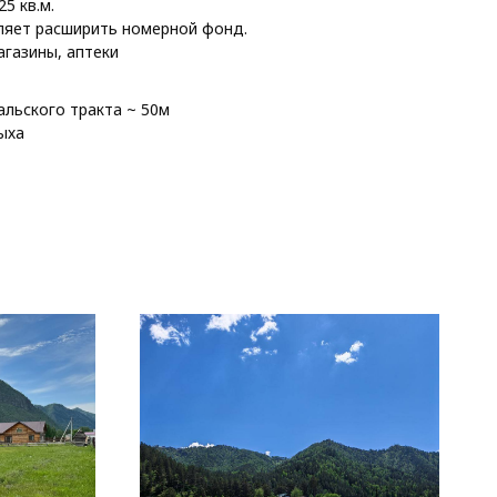
5 кв.м.
ляет расширить номерной фонд.
газины, аптеки
альского тракта ~ 50м
ыха