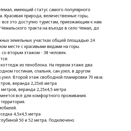
Чемал, имеющий статус самого популярного
а. Красивая природа, величественные горы,
– все это доступно туристам, приезжающим к нам.
Чемальского тракта на въезде в село Чемал, до
жных земельных участках общей площадью 24
ном месте с красивыми видами на горы.
 со вторым этажом - 38 человек.
тся:
коттедж из пеноблока. На первом этаже два
дном гостиная, спальня, сан.узел, в другом
н.узел. Второй этаж свободной планировки 70 кв.м.
тров, веранда 2,25х6 метра
 метров, веранда 2,25х4,5 метра
имеется всё для комфортного проживания.
 территория.
мобилей.
седка 4,5х4,5 метра
глубиной 50 и 52 метра. Подключено