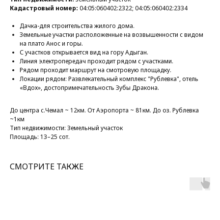
Кадастровый номер:
04:05:060402:2322; 04:05:060402:2334
Дачка-для строительства жилого дома.
Земельные участки расположенные на возвышенности с видом
на плато Анос и горы.
С участков открывается вид на гору Адыган.
Линия электропередач проходит рядом с участками.
Рядом проходит маршрут на смотровую площадку.
Локации рядом: Развлекательный комплекс "Рублевка", отель
«Вдох», достопримечательность Зубы Дракона.
До центра с.Чемал ~ 12км. От Аэропорта ~ 81км. До оз. Рублевка
~1км
Тип недвижимости: Земельный участок
Площадь: 13–25 сот.
СМОТРИТЕ ТАКЖЕ