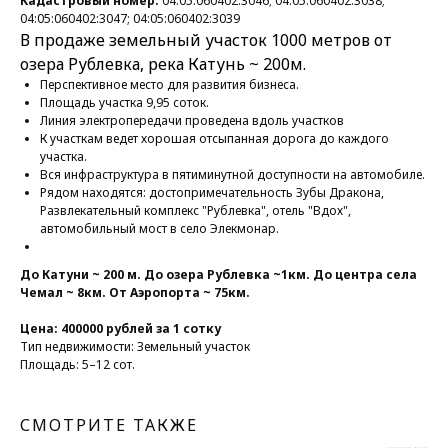
Кадастровый номер:
04:05:060402:3046; 04:05:060402:3038;
04:05:060402:3047; 04:05:060402:3039
В продаже земельный участок 1000 метров от
озера Рублевка, река Катунь ~ 200м.
Перспективное место для развития бизнеса.
Площадь участка 9,95 соток.
Линия электропередачи проведена вдоль участков
К участкам ведет хорошая отсыпанная дорога до каждого
участка.
Вся инфраструктура в пятиминутной доступности на автомобиле.
Рядом находятся: достопримечательность Зубы Дракона,
Развлекательный комплекс "Рублевка", отель "Вдох",
автомобильный мост в село Элекмонар.
До Катуни ~ 200 м. До озера Рублевка ~1км. До центра села
Чемал ~ 8км. От Аэропорта ~ 75км.
Цена: 400000 рублей за 1 сотку
Тип недвижимости: Земельный участок
Площадь: 5–12 сот.
СМОТРИТЕ ТАКЖЕ