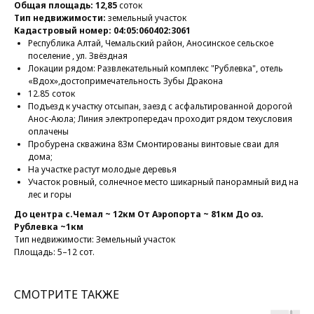
Общая площадь: 12,85
соток
Тип недвижимости:
земельный участок
Кадастровый номер:
04:05:060402:3061
Республика Алтай, Чемальский район, Аносинское сельское
поселение , ул. Звёздная
Локации рядом: Развлекательный комплекс "Рублевка", отель
«Вдох»,достопримечательность Зубы Дракона
12.85 соток
Подъезд к участку отсыпан, заезд с асфальтированной дорогой
Анос-Аюла; Линия электропередач проходит рядом техусловия
оплачены
Пробурена скважина 83м Смонтированы винтовые сваи для
дома;
На участке растут молодые деревья
Участок ровный, солнечное место шикарный панорамный вид на
лес и горы
До центра с.Чемал ~ 12км От Аэропорта ~ 81км До оз.
Рублевка ~1км
Тип недвижимости: Земельный участок
Площадь: 5–12 сот.
СМОТРИТЕ ТАКЖЕ