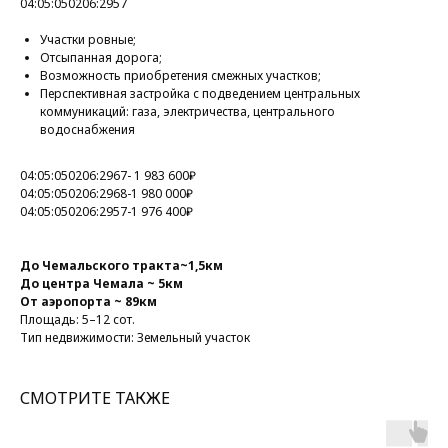
04:05:050206:2957
Участки ровные;
Отсыпанная дорога;
Возможность приобретения смежных участков;
Перспективная застройка с подведением центральных
коммуникаций: газа, электричества, центрального
водоснабжения
04:05:050206:2967- 1 983 600₽
04:05:050206:2968-1 980 000₽
04:05:050206:2957-1 976 400₽
До Чемальского тракта~1,5км
До центра Чемала ~ 5км
От аэропорта ~ 89км
Площадь: 5–12 сот.
Тип недвижимости: Земельный участок
СМОТРИТЕ ТАКЖЕ