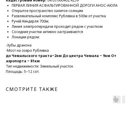
Кадастровый номер:
04:05:060402:4259
ПЕРВАЯ ЛИНИЯ АСФАЛЬТИРОВАННОЙ ДОРОГИ АНОС-АЮЛА
Открытое пространство залитое солнцем
Развлекательный комплекс Рублевка в 500м от участка
Ручей Кендерля 700м;
Линия электропередачи проходит рядом с участком
Соседние участки активно застраиваются
Локации рядом:
-Зубы дракона
-Мост на озеро Рублевка
до Чемальского тракта~2км До центра Чемала ~ 9км От
аэропорта ~ 81км
Тип недвижимости: Земельный участок
Площадь: 5–12 сот.
СМОТРИТЕ ТАКЖЕ