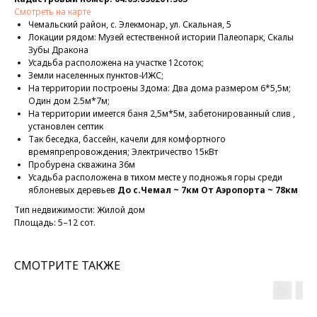
Смотреть на карте
Чемальский район, с. Элекмонар, ул. Скальная, 5
Локации рядом: Музей естественной истории Палеопарк, Скалы
Зубы Дракона
Усадьба расположена на участке 12соток;
Земли населенных пунктов-ИЖС;
На территории построены 3дома: Два дома размером 6*5,5м;
Один дом 2.5м*7м;
На территории имеется баня 2,5м*5м, забетонированный слив ,
установлен септик
Так беседка, бассейн, качели для комфортного
времяпрепровождения; Электричество 15кВт
Пробурена скважина 36м
Усадьба расположена в тихом месте у подножья горы среди
яблоневых деревьев
До с.Чемал ~ 7км От Аэропорта ~ 78км
Тип недвижимости: Жилой дом
Площадь: 5–12 сот.
СМОТРИТЕ ТАКЖЕ