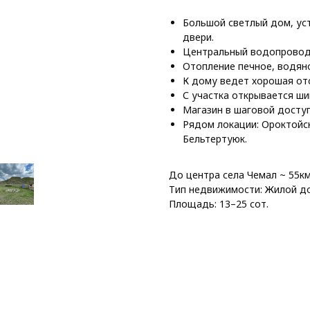
Большой светлый дом, уст
двери.
Центральный водопровод
Отопление печное, водяно
К дому ведет хорошая от
С участка открывается ши
Магазин в шаговой доступ
Рядом локации: Ороктойс
Бельтертуюк.
До центра села Чемал ~ 55км
Тип недвижимости: Жилой д
Площадь: 13–25 сот.