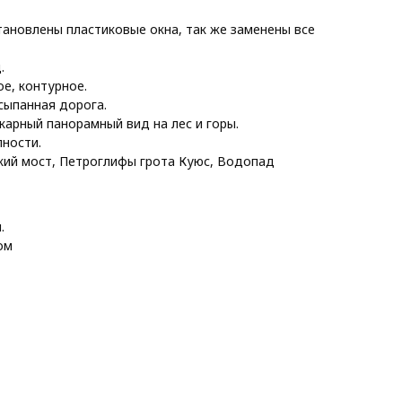
ановлены пластиковые окна, так же заменены все
.
е, контурное.
сыпанная дорога.
карный панорамный вид на лес и горы.
ности.
кий мост, Петроглифы грота Куюс, Водопад
.
ом