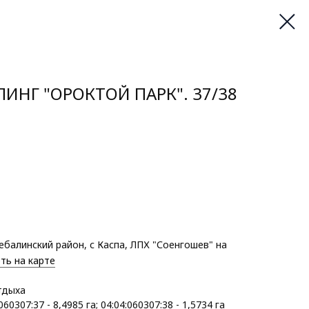
ИНГ "ОРОКТОЙ ПАРК". 37/38
ебалинский район, с Каспа, ЛПХ "Соенгошев" на
ть на карте
тдыха
060307:37 - 8,4985 га; 04:04:060307:38 - 1,5734 га