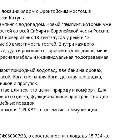
 локации рядом с Ороктойским мостом, в
еки Катунь.
эмпинг с водопадом. Новый глэмпинг, который уже
остей со всей Сибири и Европейской части России.
1 номер из них 18 тентхаусов у реки и 13
лью 93 вместимость гостей. Внутри каждого
size, душ и раковина с горячей водой, диван, мини-
еррасная мебель и индивидуальная подогреваемая
арк" природный водопад, две бани на дровах,
расой, йога-споты для йоги, детская площадка,
кников и прогулок.
лтае для тех, кто ценит природу и комфорт. Для
ового отдыха, функциональное пространство для
мейных поездок.
) каждая 149 КВТ , подземные коммуникации.
4:060307:38, в собственности, площадь 15 734 кв.