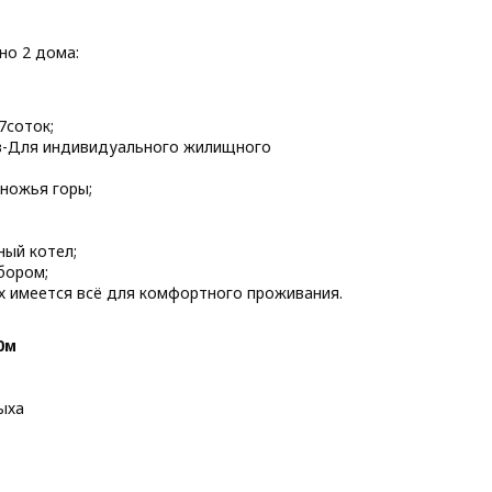
но 2 дома:
7соток;
в-Для индивидуального жилищного
ножья горы;
ый котел;
бором;
х имеется всё для комфортного проживания.
0м
ыха