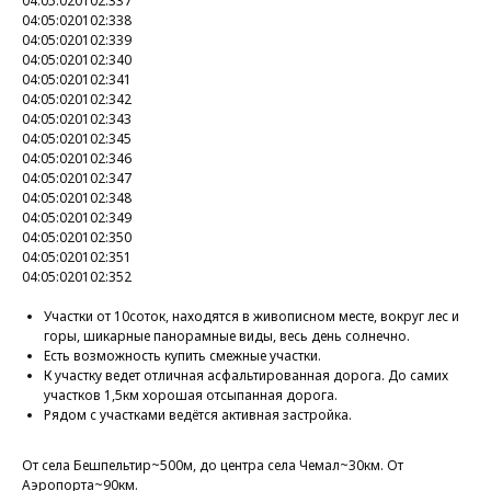
04:05:020102:337
04:05:020102:338
04:05:020102:339
04:05:020102:340
04:05:020102:341
04:05:020102:342
04:05:020102:343
04:05:020102:345
04:05:020102:346
04:05:020102:347
04:05:020102:348
04:05:020102:349
04:05:020102:350
04:05:020102:351
04:05:020102:352
Участки от 10соток, находятся в живописном месте, вокруг лес и
горы, шикарные панорамные виды, весь день солнечно.
Есть возможность купить смежные участки.
К участку ведет отличная асфальтированная дорога. До самих
участков 1,5км хорошая отсыпанная дорога.
Рядом с участками ведётся активная застройка.
От села Бешпельтир~500м, до центра села Чемал~30км. От
Аэропорта~90км.