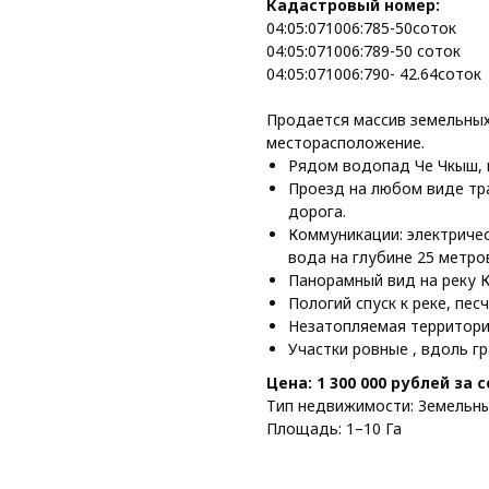
Кадастровый номер:
04:05:071006:785-50соток
04:05:071006:789-50 соток
04:05:071006:790- 42.64соток
Продается массив земельных 
месторасположение.
Рядом водопад Че Чкыш, 
Проезд на любом виде тр
дорога.
Коммуникации: электричес
вода на глубине 25 метро
Панорамный вид на реку К
Пологий спуск к реке, пес
Незатопляемая территори
Участки ровные , вдоль г
Цена: 1 300 000 рублей за 
Тип недвижимости: Земельны
Площадь: 1–10 Га