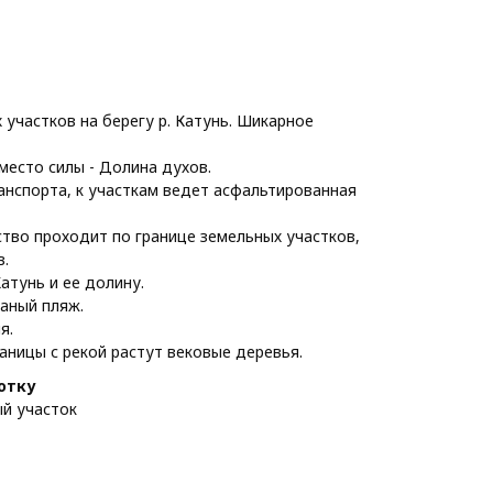
участков на берегу р. Катунь. Шикарное
место силы - Долина духов.
анспорта, к участкам ведет асфальтированная
тво проходит по границе земельных участков,
в.
атунь и ее долину.
чаный пляж.
я.
раницы с рекой растут вековые деревья.
сотку
й участок