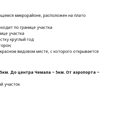
ющемся микрорайоне, расположен на плато
ходит по границе участка
нице участка
стку круглый год
торон;
красном видовом месте, с которого открывается
5км. До центра Чемала ~ 5км. От аэропорта ~
й участок