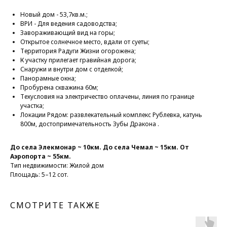
Новый дом - 53,7кв.м.;
ВРИ - Для ведения садоводства;
Завораживающий вид на горы;
Открытое солнечное место, вдали от суеты;
Территория Радуги Жизни огорожена;
К участку прилегает гравийная дорога;
Снаружи и внутри дом с отделкой;
Панорамные окна;
Пробурена скважина 60м;
Техусловия на электричество оплачены, линия по границе
участка;
Локации Рядом: развлекательный комплекс Рублевка, катунь
800м, достопримечательность Зубы Дракона .
До села Элекмонар ~ 10км. До села Чемал ~ 15км. От
Аэропорта ~ 55км.
Тип недвижимости: Жилой дом
Площадь: 5–12 сот.
СМОТРИТЕ ТАКЖЕ