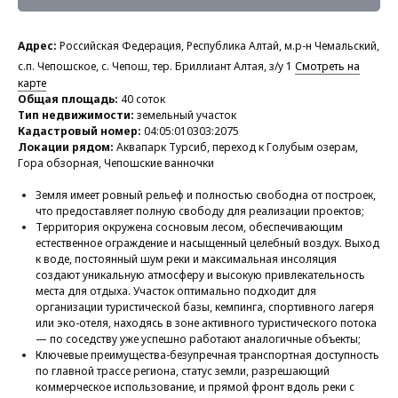
Адрес:
Российская Федерация, Республика Алтай, м.р-н Чемальский,
с.п. Чепошское, с. Чепош, тер. Бриллиант Алтая, з/у 1
Смотреть на
карте
Общая площадь:
40 соток
Тип недвижимости:
земельный участок
Кадастровый номер:
04:05:010303:2075
Локации рядом:
Аквапарк Турсиб, переход к Голубым озерам,
Гора обзорная, Чепошские ванночки
Земля имеет ровный рельеф и полностью свободна от построек,
что предоставляет полную свободу для реализации проектов;
Территория окружена сосновым лесом, обеспечивающим
естественное ограждение и насыщенный целебный воздух. Выход
к воде, постоянный шум реки и максимальная инсоляция
создают уникальную атмосферу и высокую привлекательность
места для отдыха. Участок оптимально подходит для
организации туристической базы, кемпинга, спортивного лагеря
или эко-отеля, находясь в зоне активного туристического потока
— по соседству уже успешно работают аналогичные объекты;
Ключевые преимущества-безупречная транспортная доступность
по главной трассе региона, статус земли, разрешающий
коммерческое использование, и прямой фронт вдоль реки с