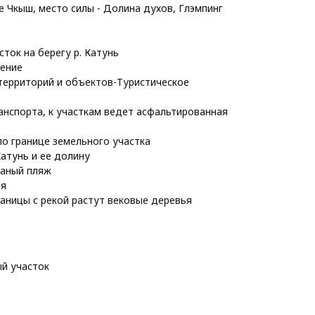
 Чкыш, место силы - Долина духов, Глэмпинг
ток на берегу р. Катунь
ение
территорий и объектов-Туристическое
анспорта, к участкам ведет асфальтированная
о границе земельного участка
атунь и ее долину
чаный пляж
ия
раницы с рекой растут вековые деревья
й участок