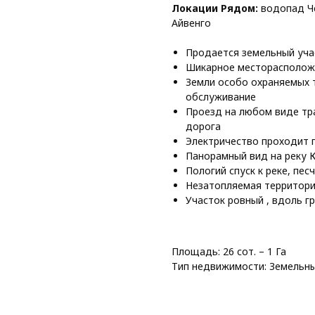
Локации Рядом:
водопад Че
Айвенго
Продается земельный учас
Шикарное месторасполож
Земли особо охраняемых 
обслуживание
Проезд на любом виде тр
дорога
Электричество проходит п
Панорамный вид на реку К
Пологий спуск к реке, пес
Незатопляемая территор
Участок ровный , вдоль г
Площадь: 26 сот. – 1 Га
Тип недвижимости: Земельны