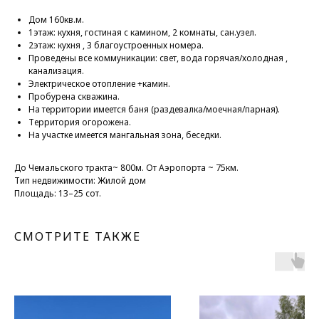
Дом 160кв.м.
1этаж: кухня, гостиная с камином, 2 комнаты, сан.узел.
2этаж: кухня , 3 благоустроенных номера.
Проведены все коммуникации: свет, вода горячая/холодная ,
канализация.
Электрическое отопление +камин.
Пробурена скважина.
На территории имеется баня (раздевалка/моечная/парная).
Территория огорожена.
На участке имеется мангальная зона, беседки.
До Чемальского тракта~ 800м. От Аэропорта ~ 75км.
Тип недвижимости: Жилой дом
Площадь: 13–25 сот.
СМОТРИТЕ ТАКЖЕ