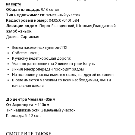
на карте
Общая площадь:
9.16 соток
Тип недвижимости:
земельный участок
Кадастровый номер:
04:05:070401:584
Локации рядом:
Порог Еландинский, Штольня,Еландинский
желоб-каньон,
Долина Сартакпая
Земли населенных пунктов-ЛПХ
Собственность;
К участку ведёт хорошая дорога;
Участок расположен на 2 линии от реки Катунь
Линия электропередач проходит рядом
На половине участка имеются скалы, на другой половине
В селе имеются магазины со всем необходимым, ФАП и
начальная школа
До центра Чемала~35км
От Аэропорта ~ 113км
Тип недвижимости: Земельный участок
Площадь: 5–12 сот.
СМОТРИТЕ ТАКЖЕ