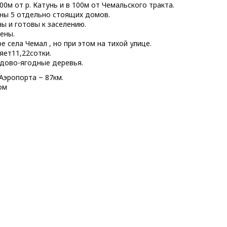
0м от р. Катунь и в 100м от Чемальского тракта.
ны 5 отдельно стоящих домов.
ы и готовы к заселению.
ены.
 села Чемал , но при этом на тихой улице.
яет11,22сотки.
одово-ягодные деревья.
Аэропорта ~ 87км.
ом