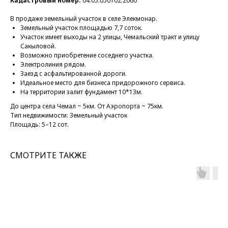
Кадастровый номер:
04:05:050102:2060
В продаже земельный участок в селе Элекмонар.
Земельный участок площадью 7,7 соток.
Участок имеет выходы на 2 улицы, Чемальский тракт и улицу
Сакыловой.
Возможно приобретение соседнего участка.
Электролиния рядом.
Заезд с асфальтированной дороги.
Идеальное место для бизнеса придорожного сервиса.
На территории залит фундамент 10*13м.
До центра села Чемал ~ 5км. От Аэропорта ~ 75км.
Тип недвижимости: Земельный участок
Площадь: 5–12 сот.
СМОТРИТЕ ТАКЖЕ