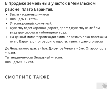
В продаже земельный участок в Чемальском
районе, плато Барантал.
Земли населенных пунктов
Площадь 10 соток.
Участок ровный, солнечный.
К участку ведет хорошая дорога, проезд к участку на любом
виде транспорта, в любое время года.
На данный момент происходит активное развитие эко-поселка на
плато Барантал, что говорит о перспективности данного места.
До Чемальского тракта~1км. До центра Чемала ~ 5км. От аэропорта
~ 89км.
Тип недвижимости: Земельный участок
Площадь: 5–12 сот.
СМОТРИТЕ ТАКЖЕ