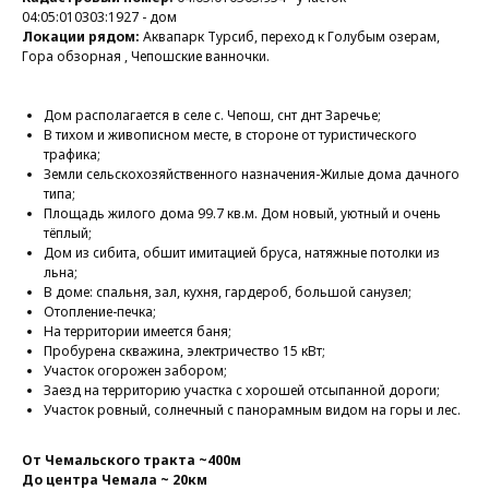
04:05:010303:1927 - дом
Локации рядом:
Аквапарк Турсиб, переход к Голубым озерам,
Гора обзорная , Чепошские ванночки.
Дом располагается в селе с. Чепош, снт днт Заречье;
В тихом и живописном месте, в стороне от туристического
трафика;
Земли сельскохозяйственного назначения-Жилые дома дачного
типа;
Площадь жилого дома 99.7 кв.м. Дом новый, уютный и очень
тёплый;
Дом из сибита, обшит имитацией бруса, натяжные потолки из
льна;
В доме: спальня, зал, кухня, гардероб, большой санузел;
Отопление-печка;
На территории имеется баня;
Пробурена скважина, электричество 15 кВт;
Участок огорожен забором;
Заезд на территорию участка с хорошей отсыпанной дороги;
Участок ровный, солнечный с панорамным видом на горы и лес.
От Чемальского тракта ~400м
До центра Чемала ~ 20км