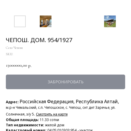
ЧЕПОШ. ДОМ. 954/1927
Село Чепош
SKU:
13000000,00
р.
ЗАБРОНИРОВАТЬ
Российская Федерация, Республика Алтай,
Адрес:
м.р-н Чемальский, с.п. Чепошское, с. Чепош, снт днт Заречье, ул.
.
Солнечная, з/у 5
Смотреть на карте
Общая площадь:
11.33 сотки
Тип недвижимости:
жилой дом
Кадастровый номер:
04:05:010303:954 - участок