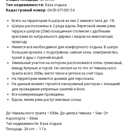
Тип недвижимости:
база отдыха
Кадастровый номер:
04:05:071001:54
Всего на территории 6 шатров из них 2 зимнего типа до -18.
Шатры расположены в 2 ряда вдоль береговой линии реки,
терраса шатров (20м) оснащенная столиком с удобными
креслами из натурального дерева с видом на живописную
природу.
Имеется всё необходимое для комфортного отдыха. В шатре
большая кровать с подогревом, чайная зона, электричество,
туалет и душ с горячей водой.
Земельный участок на котором расположился отель тупиковый,
между Катунью и горой. Не смотря на то что от Чемальского
тракта всего 300м, место тихое и уютное за счет горы.
На территории имеются домики для персонала.
На данный момент строится панорамный ресторан с локацией
для проведения ретритных занятий и йоги.
Все коммуникации проведены.
Вдоль линии реки растут вековые сосны.
До Чемальского тракта ~300м. До центра Чемала ~ 5км. От
Аэропорта ~ 93км.
Тип недвижимости: База отдыха
Площадь: 26 сот. – 1 Га