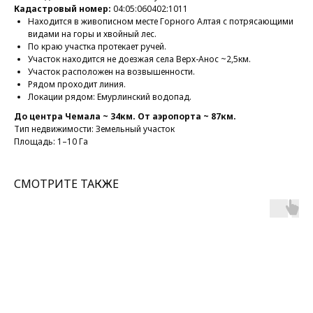
Кадастровый номер:
04:05:060402:1011
Находится в живописном месте Горного Алтая с потрясающими
видами на горы и хвойный лес.
По краю участка протекает ручей.
Участок находится не доезжая села Верх-Анос ~2,5км.
Участок расположен на возвышенности.
Рядом проходит линия.
Локации рядом: Емурлинский водопад.
До центра Чемала ~ 34км. От аэропорта ~ 87км.
Тип недвижимости: Земельный участок
Площадь: 1–10 Га
СМОТРИТЕ ТАКЖЕ