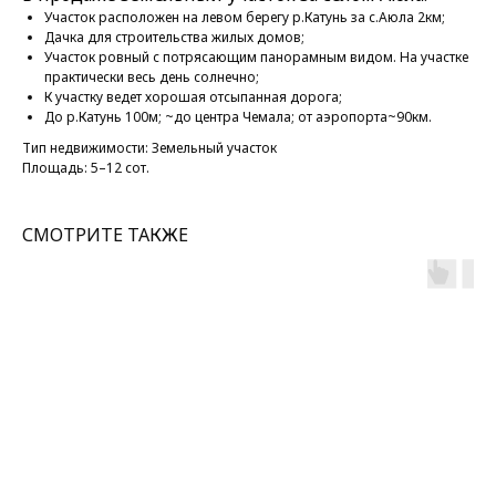
Участок расположен на левом берегу р.Катунь за с.Аюла 2км;
Дачка для строительства жилых домов;
Участок ровный с потрясающим панорамным видом. На участке
практически весь день солнечно;
К участку ведет хорошая отсыпанная дорога;
До р.Катунь 100м; ~до центра Чемала; от аэропорта~90км.
Тип недвижимости: Земельный участок
Площадь: 5–12 сот.
СМОТРИТЕ ТАКЖЕ