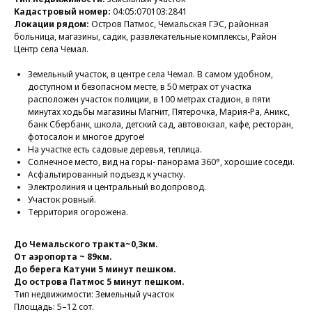
Кадастровый номер:
04:05:070103:2841
Локации рядом:
Остров Патмос, Чемальская ГЭС, районная
больница, магазины, садик, развлекательные комплексы, Район
Центр села Чемал.
Земельный участок, в центре села Чемал. В самом удобном,
доступном и безопасном месте, в 50 метрах от участка
расположен участок полиции, в 100 метрах стадион, в пяти
минутах ходьбы магазины Магнит, Пятерочка, Мария-Ра, Аникс,
банк Сбербанк, школа, детский сад, автовокзал, кафе, ресторан,
фотосалон и многое другое!
На участке есть садовые деревья, теплица.
Солнечное место, вид на горы- панорама 360°, хорошие соседи.
Асфальтированный подъезд к участку.
Электролиния и центральный водопровод.
Участок ровный.
Территория огорожена.
До Чемальского тракта~0,3км.
От аэропорта ~ 89км.
До берега Катуни 5 минут пешком.
До острова Патмос 5 минут пешком.
Тип недвижимости: Земельный участок
Площадь: 5–12 сот.