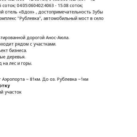
6 соток; 04:05:060402:4063 - 15.08 соток;
ый отель «Вдох» , достопримечательность Зубы
омплекс "Рублевка", автомобильный мост в село
ьтированной дорогой Анос-Аюла.
ходит рядом с участками.
ект бизнеса.
ые деревья.
на лес и горы.
т Аэропорта ~ 81км. До оз. Рублевка ~1км
сотку
й участок