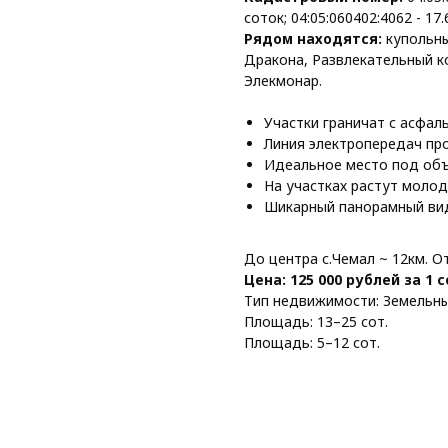
соток; 04:05:060402:4062 - 17.
Рядом находятся:
купольн
Дракона, Развлекательный к
Элекмонар.
Участки граничат с асфал
Линия электропередач про
Идеальное место под объ
На участках растут молод
Шикарный панорамный вид 
До центра с.Чемал ~ 12км. О
Цена: 125 000 рублей за 1 
Тип недвижимости: Земельны
Площадь: 13–25 сот.
Площадь: 5–12 сот.