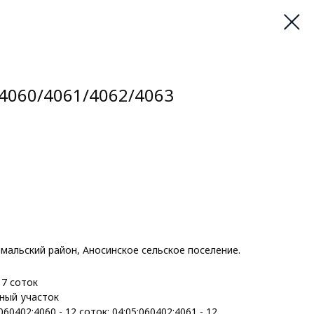
4060/4061/4062/4063
мальский район, Аносинское сельское поселение.
17 соток
ный участок
060402:4060 - 12 соток; 04:05:060402:4061 - 12