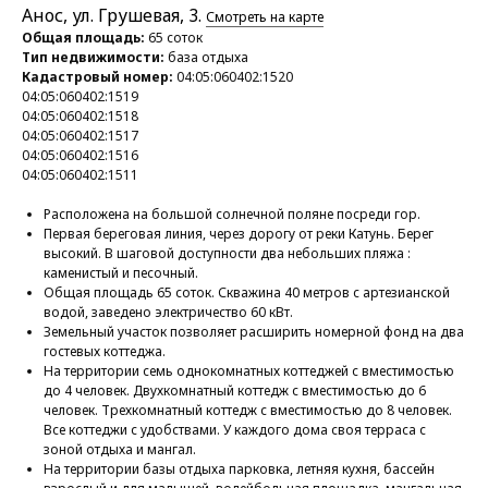
Анос, ул. Грушевая, 3.
Смотреть на карте
Общая площадь:
65 соток
Тип недвижимости:
база отдыха
Кадастровый номер:
04:05:060402:1520
04:05:060402:1519
04:05:060402:1518
04:05:060402:1517
04:05:060402:1516
04:05:060402:1511
Расположена на большой солнечной поляне посреди гор.
Первая береговая линия, через дорогу от реки Катунь. Берег
высокий. В шаговой доступности два небольших пляжа :
каменистый и песочный.
Общая площадь 65 соток. Скважина 40 метров с артезианской
водой, заведено электричество 60 кВт.
Земельный участок позволяет расширить номерной фонд на два
гостевых коттеджа.
На территории семь однокомнатных коттеджей с вместимостью
до 4 человек. Двухкомнатный коттедж с вместимостью до 6
человек. Трехкомнатный коттедж с вместимостью до 8 человек.
Все коттеджи с удобствами. У каждого дома своя терраса с
зоной отдыха и мангал.
На территории базы отдыха парковка, летняя кухня, бассейн