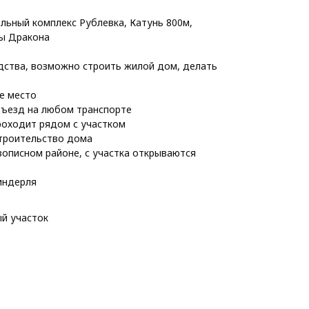
льный комплекс Рублевка, Катунь 800м,
ы Дракона
ства, возможно строить жилой дом, делать
е место
дъезд на любом транспорте
роходит рядом с участком
троительство дома
вописном районе, с участка открываются
индерля
й участок