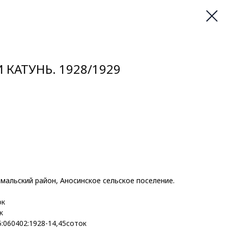
И КАТУНЬ. 1928/1929
емальский район, Аносинское сельское поселение.
ок
к
5:060402:1928-14,45соток