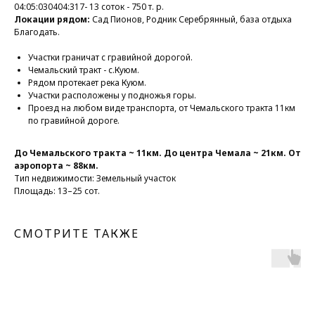
04:05:030404:317- 13 соток - 750 т. р.
Локации рядом:
Сад Пионов, Родник Серебрянный, база отдыха
Благодать.
Участки граничат с гравийной дорогой.
Чемальский тракт - с.Куюм.
Рядом протекает река Куюм.
Участки расположены у подножья горы.
Проезд на любом виде транспорта, от Чемальского тракта 11км
по гравийной дороге.
До Чемальского тракта ~ 11км. До центра Чемала ~ 21км. От
аэропорта ~ 88км.
Тип недвижимости: Земельный участок
Площадь: 13–25 сот.
СМОТРИТЕ ТАКЖЕ