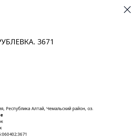
РУБЛЕВКА. 3671
, Республика Алтай, Чемальский район, оз.
те
ок
к
5:060402:3671