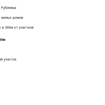
о Рублевка
а жилых домов
 в 300м от участков
00м
й участок