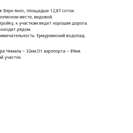
е Верх-Анос, площадью 12,87 соток.
вописном месте, видовой.
ройку, к участкам ведет хорошая дорога.
роходит рядом.
имечательность: Ермурлинский водопад.
ра Чемала ~ 32км.От аэропорта ~ 89км.
й участок